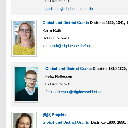
0211/863959-12
judith.orf@rdgduesseldorf.de
Global und District Grants
Distrikte 1830, 1841, 
Karin Rath
0211/863959-20
karin.rath@rdgduesseldorf.de
Global und District Grants
Distrikte 1810-1820,
Felix Nellessen
0211/863959-15
f
elix.nellessen@rdgduesseldorf.de
BMZ
Projekte
,
Global und District Grants
Distrikte 1800, 1890,