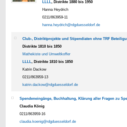
LLLL
, Distrikte 1880 bis 1950
Hanna Heydrich
0211/863959-11
hanna.heydrich@rdgduesseldorf.de
Club-, Distriktprojekte und Stipendiaten ohne TRF Beteilig
Distrikte 1810 bis 1850
Mathekiste und Umweltkoffer
LLLL
, Distrikte 1810 bis 1850
Katrin Dackow
0211/863959-13
katrin.dackow@rdgduesseldorf.de
Spendeneingänge, Buchhaltung, Klärung aller Fragen zu Sp
Claudia König
0211/863959-16
claudia.koenig@rdgduesseldorf.de