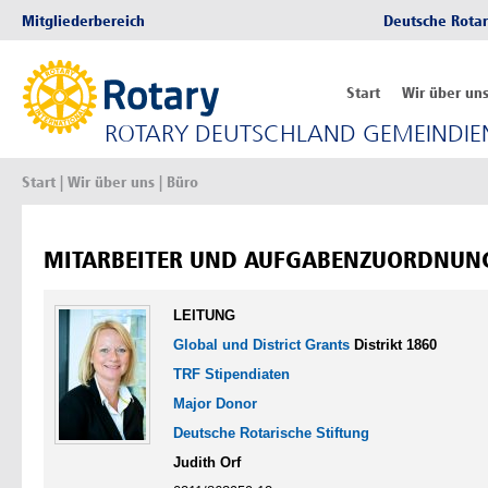
Mitgliederbereich
Deutsche Rotar
Start
Wir über un
ROTARY DEUTSCHLAND GEMEINDIEN
Start
|
Wir über uns
| Büro
MITARBEITER UND AUFGABENZUORDNUN
LEITUNG
Global und District Grants
Distrikt 1860
TRF Stipendiaten
Major Donor
Deutsche Rotarische Stiftung
Judith Orf