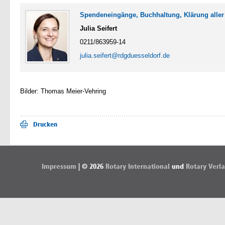
Spendeneingänge, Buchhaltung, Klärung alle
Julia Seifert
0211/863959-14
julia.seifert@rdgduesseldorf.de
Bilder: Thomas Meier-Vehring
Drucken
Impressum
| © 2026
Rotary International
und
Rotary Verl