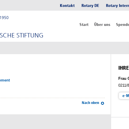
Kontakt
Rotary DE
Rotary Inter
-1950
Start
Über uns
Spend
SCHE STIFTUNG
IHR
Frau 
ement
0211/
e-M
Nach oben