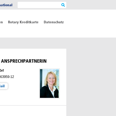
national
en
Rotary Kreditkarte
Datenschutz
E ANSPRECHPARTNERIN
Orf
863959-12
ail